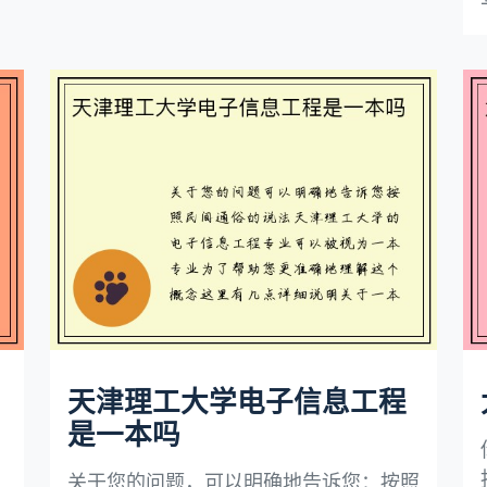
天津理工大学电子信息工程
是一本吗
关于您的问题，可以明确地告诉您：按照