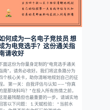
如何成为一名电子竞技员 想
成为电竞选手？这份通关指
南请收好
下面这份为你量身定制的“电竞选手通关
指南”，请务必收好。我们将这条路分为
四个核心关卡，助你清晰地规划自己的征
程。 第一关：自我评估与认知 —— “你真
的是那块料吗？” 在投入所有热情之前，
这是最残酷但也最重要的一步。请诚实地
回答以下问题： 1. 天赋检验： * 当前水