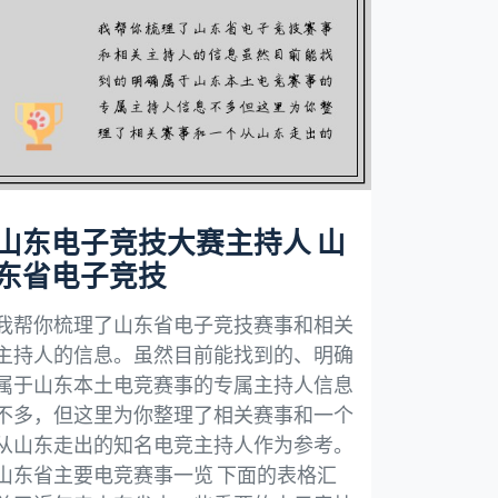
山东电子竞技大赛主持人 山
东省电子竞技
我帮你梳理了山东省电子竞技赛事和相关
主持人的信息。虽然目前能找到的、明确
属于山东本土电竞赛事的专属主持人信息
不多，但这里为你整理了相关赛事和一个
从山东走出的知名电竞主持人作为参考。
山东省主要电竞赛事一览 下面的表格汇