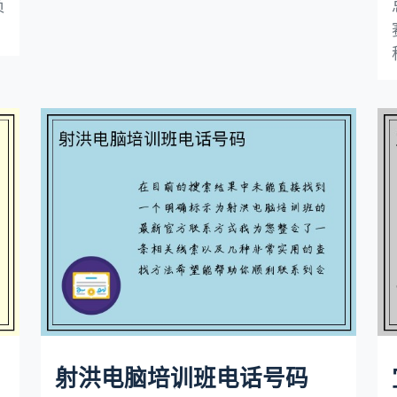
负
射洪电脑培训班电话号码