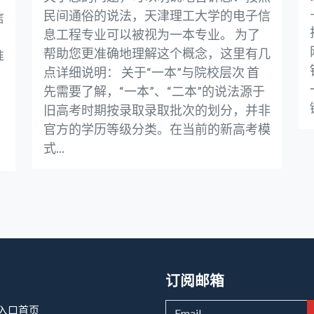
民间通俗的说法，天津理工大学的电子信
信
息工程专业可以被视为一本专业。 为了
帮助您更准确地理解这个概念，这里有几
准
点详细说明： 关于“一本”与院校层次 首
：
先需要了解，“一本”、“二本”的说法源于
：
旧高考时期按录取录取批次的划分，并非
官方的学历等级分类。在当前的新高考模
式...
订阅邮箱
入口首页