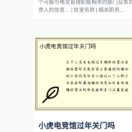
个可能与电竞管理职能相关的部门及其
责人的信息： | 处室名称 | 相关职务...
小虎电竞馆过年关门吗