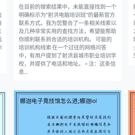
，
在目前的搜索结果中，未能直接找到一个
信
明确标示为“射洪电脑培训班”的最新官方
准
联系方式。我为您整合了一条相关线索以
直
及几种非常实用的查找方法，希望能帮助
话
你顺利联系到合适的培训机构。 可能的
你
培训机构线索 在一个过往的网络问答
百
中，有用户提到了射洪县城市职业培训学
校，并提供了电话和地址。 > 注：这条信
息...