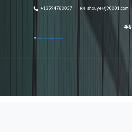
+13594780037
shouye@j90001.com
手