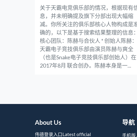
关于天霸电竞俱乐部的情况，根据现有
息，并未明确提及旗下分部出现大幅缩
减。你所关注的俱乐部核心人物构成是
确的，以下是基于搜索结果整理的信息
核心团队：陈赫与合伙人 * 创始人陈赫
天霸电子竞技俱乐部由演员陈赫与爽全
（也是Snake电子竞技俱乐部创始人）在
2017年8月 联合创办。陈赫本身是一...
About Us
导航
伟德登录入口Latest official
手机版