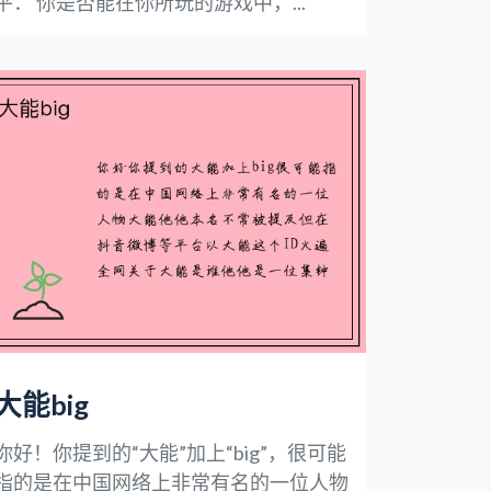
平： 你是否能在你所玩的游戏中，...
大能big
你好！你提到的“大能”加上“big”，很可能
指的是在中国网络上非常有名的一位人物